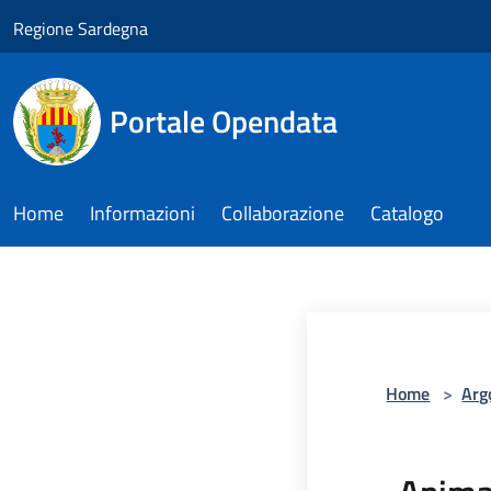
Salta al contenuto principale
Regione Sardegna
Portale Opendata
Home
Informazioni
Collaborazione
Catalogo
Home
>
Arg