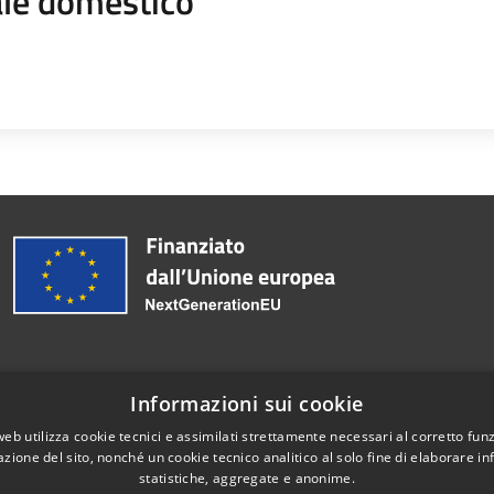
le domestico
Informazioni sui cookie
Telefono:
+39 079 9978 800
web utilizza cookie tecnici e assimilati strettamente necessari al corretto fu
azione del sito, nonché un cookie tecnico analitico al solo fine di elaborare i
statistiche, aggregate e anonime.