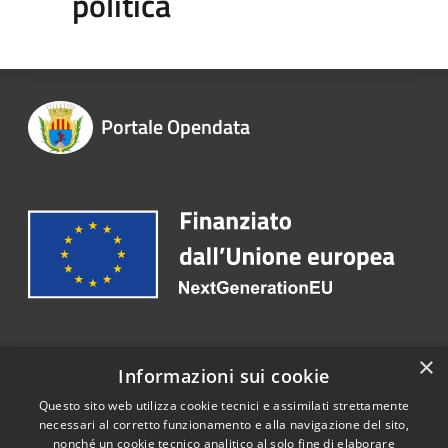
politica
Portale Opendata
Recapiti e contatti
×
Informazioni sui cookie
Telefono:
+39 079 9978 800
Questo sito web utilizza cookie tecnici e assimilati strettamente
necessari al corretto funzionamento e alla navigazione del sito,
nonché un cookie tecnico analitico al solo fine di elaborare