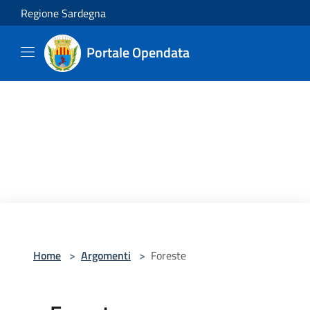
Salta al contenuto principale
Regione Sardegna
Portale Opendata
Home
>
Argomenti
>
Foreste